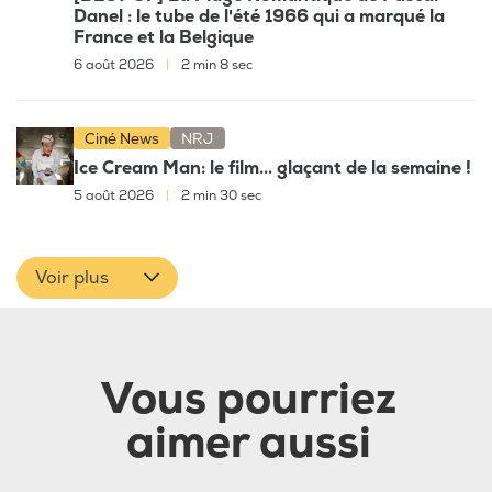
Danel : le tube de l'été 1966 qui a marqué la
France et la Belgique
6 août 2026
|
2 min 8 sec
Ciné News
NRJ
Ice Cream Man: le film... glaçant de la semaine !
5 août 2026
|
2 min 30 sec
Voir plus
Vous pourriez
aimer aussi