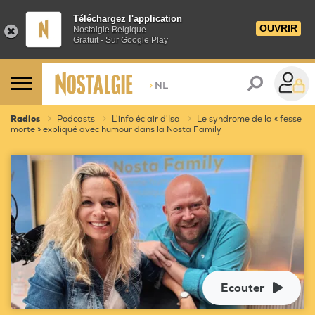
Téléchargez l'application
OUVRIR
Nostalgie Belgique
Gratuit - Sur Google Play
>
NL
Radios
Podcasts
L'info éclair d'Isa
Le syndrome de la « fesse
morte » expliqué avec humour dans la Nosta Family
Ecouter