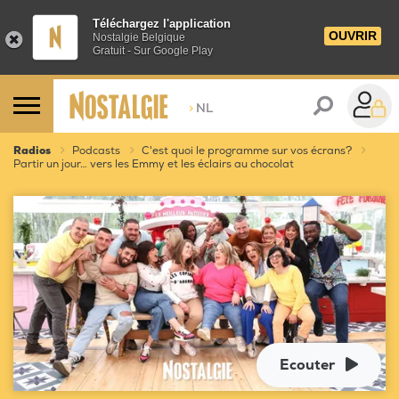
Téléchargez l'application
OUVRIR
Nostalgie Belgique
Gratuit - Sur Google Play
>
NL
Radios
Podcasts
C'est quoi le programme sur vos écrans?
Partir un jour… vers les Emmy et les éclairs au chocolat
Ecouter