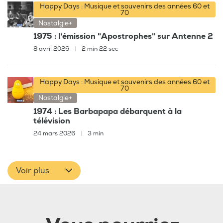
Happy Days : Musique et souvenirs des années 60 et
70
Nostalgie+
1975 : l'émission "Apostrophes" sur Antenne 2
8 avril 2026
|
2 min 22 sec
Happy Days : Musique et souvenirs des années 60 et
70
Nostalgie+
1974 : Les Barbapapa débarquent à la
télévision
24 mars 2026
|
3 min
Voir plus