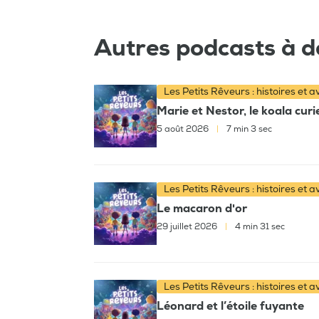
Autres podcasts à d
Les Petits Rêveurs : histoires et 
Marie et Nestor, le koala cur
5 août 2026
|
7 min 3 sec
Les Petits Rêveurs : histoires et 
Le macaron d'or
29 juillet 2026
|
4 min 31 sec
Les Petits Rêveurs : histoires et 
Léonard et l’étoile fuyante