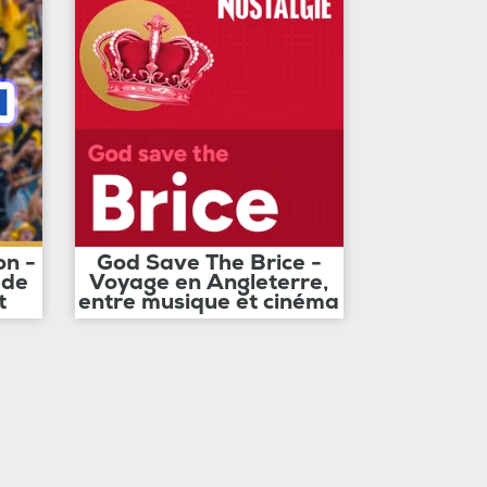
on -
God Save The Brice -
 de
Voyage en Angleterre,
t
entre musique et cinéma