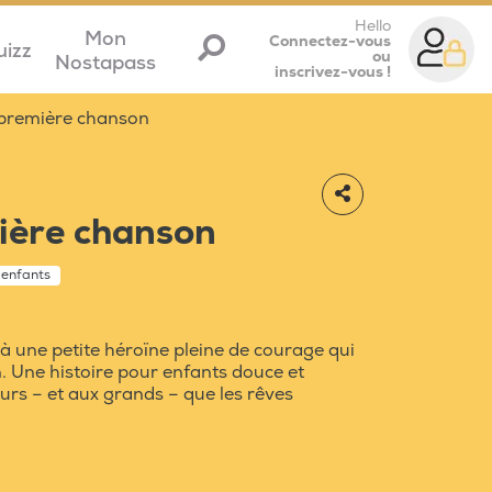
Hello
Mon
Connectez-vous
uizz
ou
Nostapass
inscrivez-vous !
 première chanson
ière chanson
 enfants
à une petite héroïne pleine de courage qui
. Une histoire pour enfants douce et
eurs – et aux grands – que les rêves