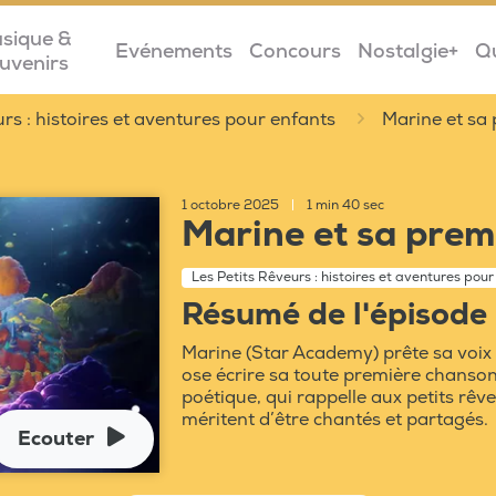
sique &
Evénements
Concours
Nostalgie+
Q
uvenirs
urs : histoires et aventures pour enfants
Marine et sa
1 octobre 2025
|
1 min 40 sec
Marine et sa prem
Les Petits Rêveurs : histoires et aventures pour
Résumé de l'épisode
Marine (Star Academy) prête sa voix 
ose écrire sa toute première chanson
poétique, qui rappelle aux petits rêv
méritent d’être chantés et partagés.
Ecouter