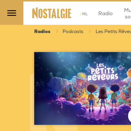
Mu
Radio
>
NL
so
Radios
Podcasts
Les Petits Rêve