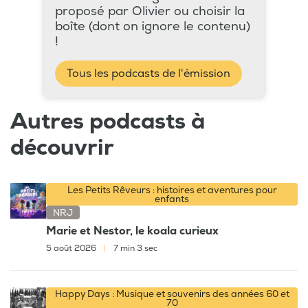
proposé par Olivier ou choisir la
boîte (dont on ignore le contenu)
!
Tous les podcasts de l'émission
Autres podcasts à
découvrir
Les Petits Rêveurs : histoires et aventures pour
enfants
NRJ
Marie et Nestor, le koala curieux
5 août 2026
|
7 min 3 sec
Happy Days : Musique et souvenirs des années 60 et
70