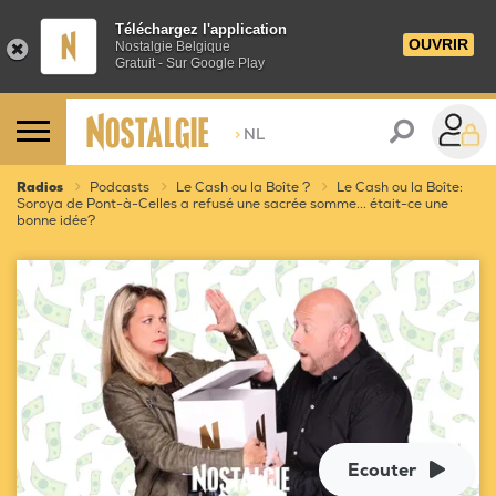
Téléchargez l'application
OUVRIR
Nostalgie Belgique
Gratuit - Sur Google Play
>
NL
Radios
Podcasts
Le Cash ou la Boîte ?
Le Cash ou la Boîte:
Soroya de Pont-à-Celles a refusé une sacrée somme... était-ce une
bonne idée?
Ecouter