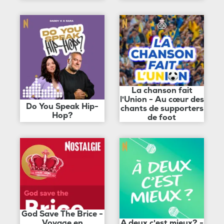
La chanson fait
l'Union - Au cœur des
Do You Speak Hip-
chants de supporters
Hop?
de foot
God Save The Brice -
Voyage en
A deux c'est mieux? -