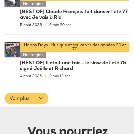
Nostalgie+
[BEST OF] Claude François fait danser l’été 77
avec Je vais à Rio
5 août 2026
|
2 min 20 sec
Happy Days : Musique et souvenirs des années 60 et
70
Nostalgie+
[BEST OF] Il était une fois… le slow de l’été 75
signé Joëlle et Richard
4 août 2026
|
2 min 12 sec
Voir plus
Vous pourriez