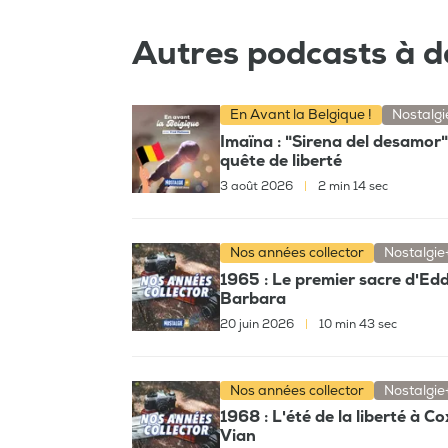
Autres podcasts à d
En Avant la Belgique !
Nostalgi
Imaïna : "Sirena del desamor
quête de liberté
3 août 2026
|
2 min 14 sec
Nos années collector
Nostalgie
1965 : Le premier sacre d'Eddy
Barbara
20 juin 2026
|
10 min 43 sec
Nos années collector
Nostalgie
1968 : L'été de la liberté à C
Vian