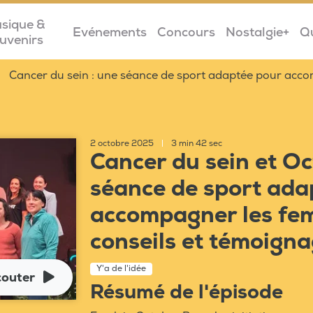
sique &
Evénements
Concours
Nostalgie+
Q
uvenirs
Cancer du sein : une séance de sport adaptée pour acc
2 octobre 2025
|
3 min 42 sec
Cancer du sein et Oc
séance de sport ada
accompagner les fe
conseils et témoign
Y'a de l'idée
couter
Résumé de l'épisode