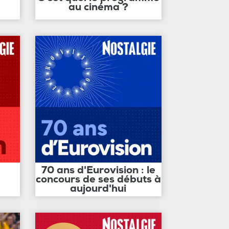
au cinéma ?
70 ans d'Eurovision : le
concours de ses débuts à
aujourd'hui