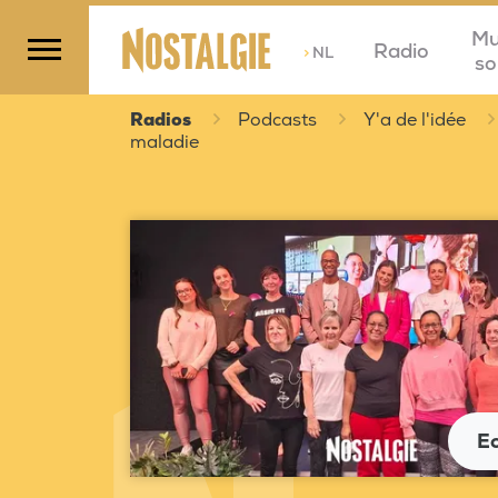
Mu
Radio
>
NL
so
Radios
Podcasts
Y'a de l'idée
maladie
E