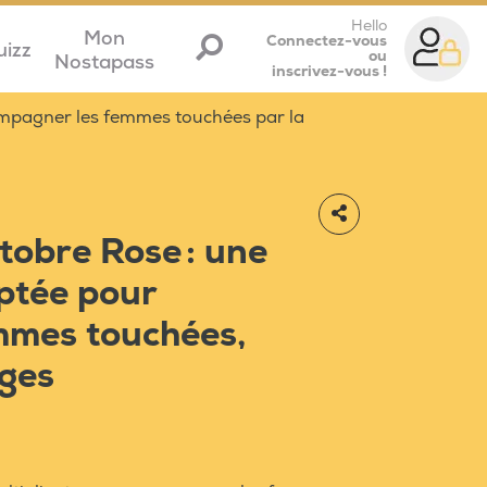
Hello
Mon
Connectez-vous
uizz
ou
Nostapass
inscrivez-vous !
ompagner les femmes touchées par la
tobre Rose : une
ptée pour
mmes touchées,
ages