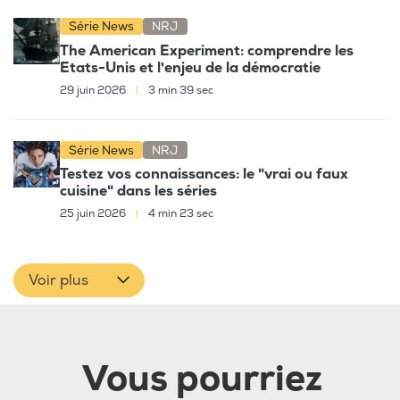
Série News
NRJ
The American Experiment: comprendre les
Etats-Unis et l'enjeu de la démocratie
29 juin 2026
|
3 min 39 sec
Série News
NRJ
Testez vos connaissances: le "vrai ou faux
cuisine" dans les séries
25 juin 2026
|
4 min 23 sec
Voir plus
Vous pourriez