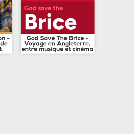
on -
God Save The Brice -
 de
Voyage en Angleterre,
t
entre musique et cinéma