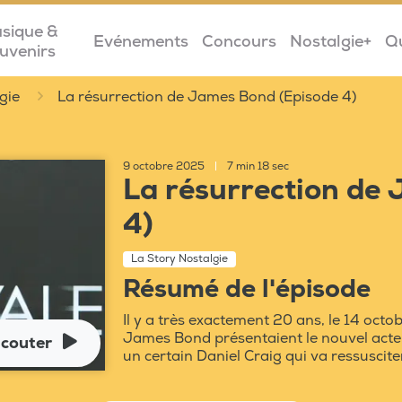
sique &
Evénements
Concours
Nostalgie+
Q
uvenirs
gie
La résurrection de James Bond (Episode 4)
9 octobre 2025
|
7 min 18 sec
La résurrection de
4)
La Story Nostalgie
Résumé de l'épisode
Il y a très exactement 20 ans, le 14 octo
James Bond présentaient le nouvel acte
couter
un certain Daniel Craig qui va ressuscit