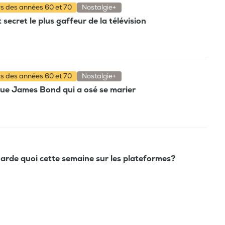
rs des années 60 et 70
Nostalgie+
secret le plus gaffeur de la télévision
rs des années 60 et 70
Nostalgie+
que James Bond qui a osé se marier
arde quoi cette semaine sur les plateformes?