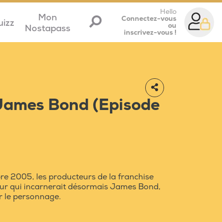
Hello
Mon
Connectez-vous
uizz
ou
Nostapass
inscrivez-vous !
 James Bond (Episode
bre 2005, les producteurs de la franchise
ur qui incarnerait désormais James Bond,
er le personnage.