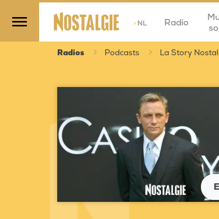
Mu
Radio
>
NL
so
Radios
Podcasts
La Story Nostal
E