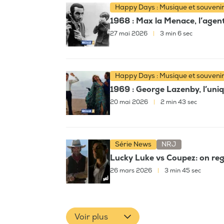
Happy Days : Musique et souveni
1968 : Max la Menace, l’agent 
27 mai 2026
|
3 min 6 sec
Happy Days : Musique et souveni
1969 : George Lazenby, l’uni
20 mai 2026
|
2 min 43 sec
Série News
NRJ
Lucky Luke vs Coupez: on reg
26 mars 2026
|
3 min 45 sec
Voir plus