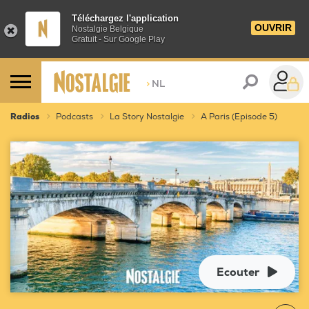
Téléchargez l'application
OUVRIR
Nostalgie Belgique
Gratuit - Sur Google Play
>
NL
Radios
Podcasts
La Story Nostalgie
A Paris (Episode 5)
Ecouter