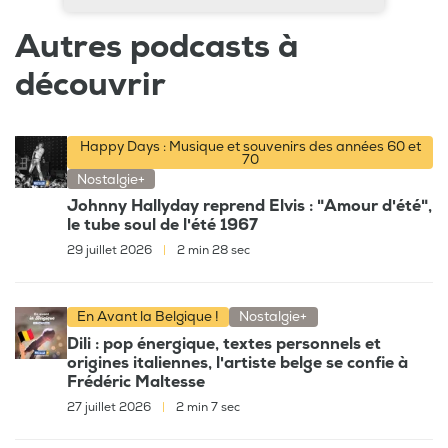
Autres podcasts à
découvrir
Happy Days : Musique et souvenirs des années 60 et
70
Nostalgie+
Johnny Hallyday reprend Elvis : "Amour d'été",
le tube soul de l'été 1967
29 juillet 2026
|
2 min 28 sec
En Avant la Belgique !
Nostalgie+
Dili : pop énergique, textes personnels et
origines italiennes, l'artiste belge se confie à
Frédéric Maltesse
27 juillet 2026
|
2 min 7 sec