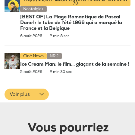
70
Nostalgie+
[BEST OF] La Plage Romantique de Pascal
Danel : le tube de l'été 1966 qui a marqué la
France et la Belgique
6 août 2026
|
2 min 8 sec
Ciné News
NRJ
Ice Cream Man: le film... glaçant de la semaine !
5 août 2026
|
2 min 30 sec
Voir plus
Vous pourriez