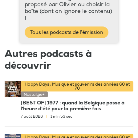
proposé par Olivier ou choisir la
boîte (dont on ignore le contenu)
!
Tous les podcasts de l'émission
Autres podcasts à
découvrir
Happy Days : Musique et souvenirs des années 60 et
70
Nostalgie+
[BEST OF] 1977 : quand la Belgique passe à
l'heure d'été pour la première fois
7 août 2026
|
1 min 53 sec
Happy Days : Musique et souvenirs des années 60 et