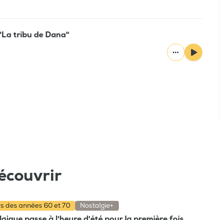
"La tribu de Dana"
écouvrir
rs des années 60 et 70
Nostalgie+
gique passe à l'heure d'été pour la première fois