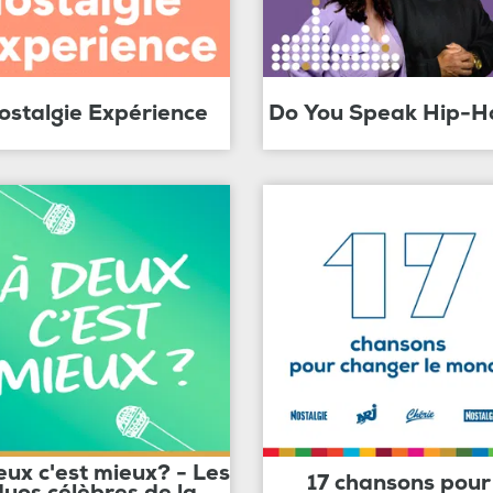
ostalgie Expérience
Do You Speak Hip-H
eux c'est mieux? - Les
17 chansons pour
duos célèbres de la