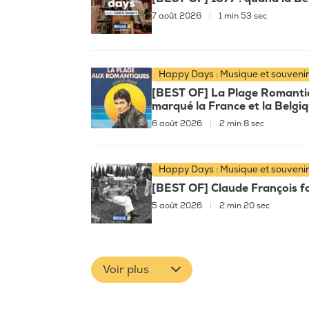
7 août 2026
|
1 min 53 sec
Happy Days : Musique et souveni
[BEST OF] La Plage Romantiqu
marqué la France et la Belgi
6 août 2026
|
2 min 8 sec
Happy Days : Musique et souveni
[BEST OF] Claude François fai
5 août 2026
|
2 min 20 sec
Voir plus