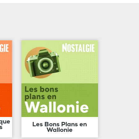
ique
Les Bons Plans en
s
Wallonie