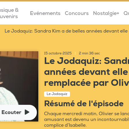
sique &
Evénements
Concours
Nostalgie+
Q
uvenirs
Le Jodaquiz: Sandra Kim a de belles années devant elle 
15 octobre 2025
|
2 min 36 sec
Le Jodaquiz: Sandr
années devant elle
remplacée par Oliv
Le Jodaquiz
Résumé de l'épisode
Ecouter
Chaque mercredi matin, Olivier se lanc
amusant est devenu un incontournable 
complice d’Isabelle.