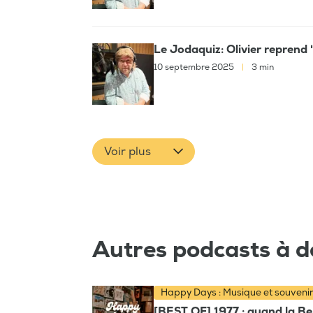
Le Jodaquiz: Olivier reprend 
10 septembre 2025
|
3 min
Voir plus
Autres podcasts à d
Happy Days : Musique et souveni
[BEST OF] 1977 : quand la Bel