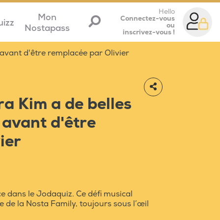
Hello
Mon
Connectez-vous
uizz
ou
Nostapass
inscrivez-vous !
avant d'être remplacée par Olivier
a Kim a de belles
 avant d'être
ier
e dans le Jodaquiz. Ce défi musical
de la Nosta Family, toujours sous l’œil