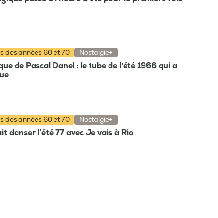
rs des années 60 et 70
Nostalgie+
e de Pascal Danel : le tube de l'été 1966 qui a
que
rs des années 60 et 70
Nostalgie+
t danser l’été 77 avec Je vais à Rio