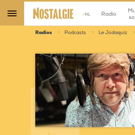
Mu
Radio
>
NL
so
Radios
Podcasts
Le Jodaquiz