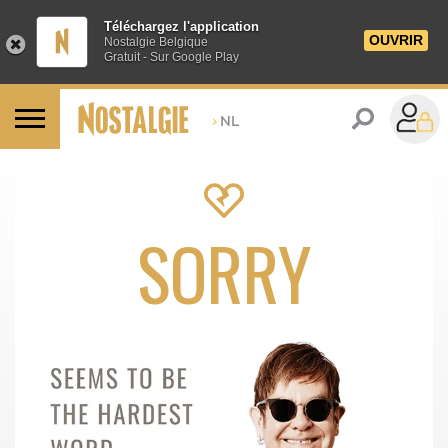
Téléchargez l'application
OUVRIR
Nostalgie Belgique
Gratuit - Sur Google Play
>
NL
SORRY