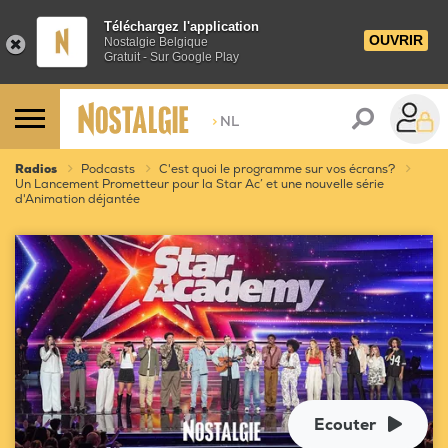
Téléchargez l'application
OUVRIR
Nostalgie Belgique
Gratuit - Sur Google Play
>
NL
Radios
Podcasts
C'est quoi le programme sur vos écrans?
Un Lancement Prometteur pour la Star Ac’ et une nouvelle série
d'Animation déjantée
Ecouter