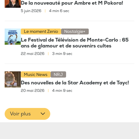
De la nouveauté pour Ambre et M Pokora!
5 juin 2026
|
4 min 6 sec
Le moment Zenio
Nostalgie+
Le Festival de Télévision de Monte-Carlo : 65
ans de glamour et de souvenirs cultes
22 mai 2026
|
3 min 9 sec
Music News
NRJ
Des nouvelles de la Star Academy et de Tayc!
20 mai 2026
|
4 min 9 sec
Voir plus