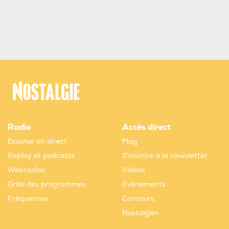
Radio
Accès direct
Ecouter en direct
Mag
Replay et podcasts
S'inscrire à la newsletter
Webradios
Vidéos
Grille des programmes
Evènements
Fréquences
Concours
Nostalgie+