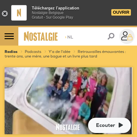
Téléchargez l'application
OUVRIR
Nostalgie Belgique
Gratuit - Sur Google Play
>
NL
Radios
Podcasts
Y'a de l'idée
Retrouvailles émouvantes :
trente ans, une mère, une bague et un livre plus tard
Ecouter