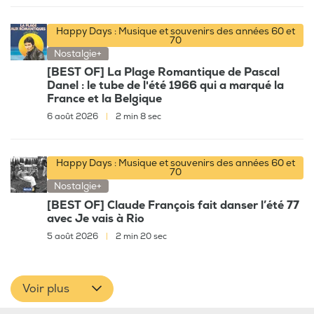
Happy Days : Musique et souvenirs des années 60 et
70
Nostalgie+
[BEST OF] La Plage Romantique de Pascal
Danel : le tube de l'été 1966 qui a marqué la
France et la Belgique
6 août 2026
|
2 min 8 sec
Happy Days : Musique et souvenirs des années 60 et
70
Nostalgie+
[BEST OF] Claude François fait danser l’été 77
avec Je vais à Rio
5 août 2026
|
2 min 20 sec
Voir plus