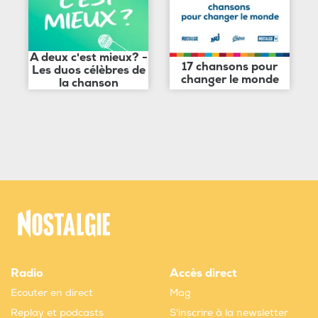
A deux c'est mieux? -
17 chansons pour
Les duos célèbres de
changer le monde
la chanson
Radio
Accès direct
Ecouter en direct
Mag
Replay et podcasts
S'inscrire à la newsletter