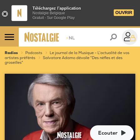
Téléchargez l'application
OUVRIR
Nostalgie Belgique
Gratuit - Sur Google Play
>
NL
Radios
Podcasts
Le journal de la Musique - L'actualité de vos
artistes préférés
Salvatore Adamo dévoile "Des nèfles et des
groseilles"
Ecouter