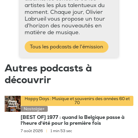
artistes les plus talentueux du
moment. Chaque jour, Olivier
Labrueil vous propose un tour
d'horizon des nouveautés en
matière de musique.
Tous les podcasts de l'émission
Autres podcasts à
découvrir
Happy Days : Musique et souvenirs des années 60 et
70
Nostalgie+
[BEST OF] 1977 : quand la Belgique passe à
l'heure d'été pour la première fois
7 août 2026
|
1 min 53 sec