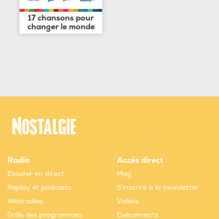
17 chansons pour
changer le monde
Radio
Accès direct
Ecouter en direct
Mag
Replay et podcasts
S'inscrire à la newsletter
Webradios
Vidéos
Grille des programmes
Evènements