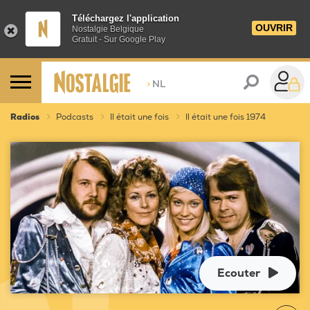
Téléchargez l'application
OUVRIR
Nostalgie Belgique
Gratuit - Sur Google Play
>
NL
Radios
Podcasts
Il était une fois
Il était une fois 1974
Ecouter