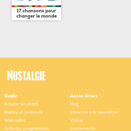
17 chansons pour
changer le monde
Radio
Accès direct
Ecouter en direct
Mag
Replay et podcasts
S'inscrire à la newsletter
Webradios
Vidéos
Grille des programmes
Evènements