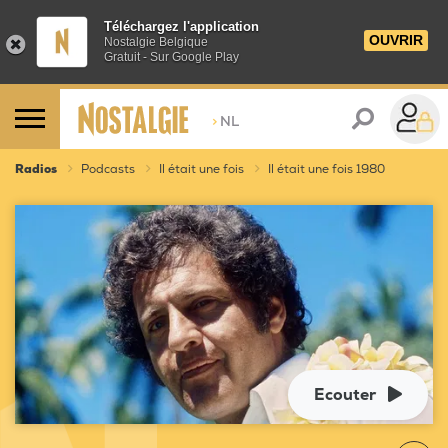
Téléchargez l'application
OUVRIR
Nostalgie Belgique
Gratuit - Sur Google Play
>
NL
Radios
Podcasts
Il était une fois
Il était une fois 1980
Ecouter