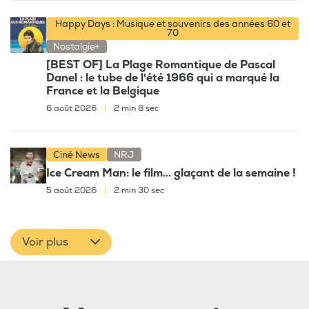
Happy Days : Musique et souvenirs des années 60 et
70
Nostalgie+
[BEST OF] La Plage Romantique de Pascal
Danel : le tube de l'été 1966 qui a marqué la
France et la Belgique
6 août 2026
|
2 min 8 sec
Ciné News
NRJ
Ice Cream Man: le film... glaçant de la semaine !
5 août 2026
|
2 min 30 sec
Voir plus