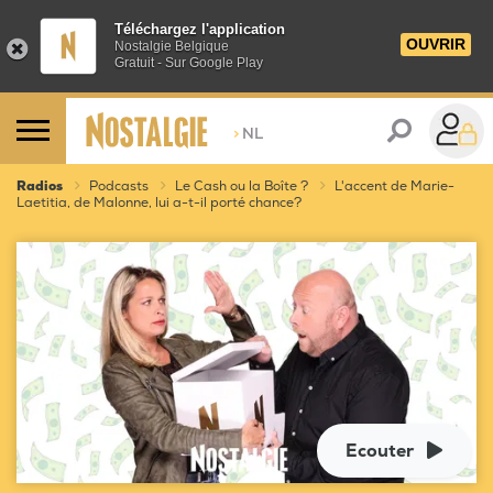
Téléchargez l'application
OUVRIR
Nostalgie Belgique
Gratuit - Sur Google Play
>
NL
Radios
Podcasts
Le Cash ou la Boîte ?
L'accent de Marie-
Laetitia, de Malonne, lui a-t-il porté chance?
Ecouter