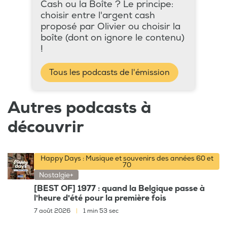
Cash ou la Boîte ? Le principe:
choisir entre l'argent cash
proposé par Olivier ou choisir la
boîte (dont on ignore le contenu)
!
Tous les podcasts de l'émission
Autres podcasts à
découvrir
Happy Days : Musique et souvenirs des années 60 et
70
Nostalgie+
[BEST OF] 1977 : quand la Belgique passe à
l'heure d'été pour la première fois
7 août 2026
|
1 min 53 sec