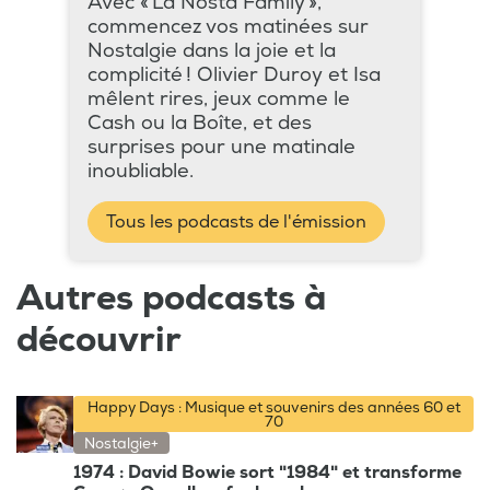
Avec « La Nosta Family »,
commencez vos matinées sur
Nostalgie dans la joie et la
complicité ! Olivier Duroy et Isa
mêlent rires, jeux comme le
Cash ou la Boîte, et des
surprises pour une matinale
inoubliable.
Tous les podcasts de l'émission
Autres podcasts à
découvrir
Happy Days : Musique et souvenirs des années 60 et
70
Nostalgie+
1974 : David Bowie sort "1984" et transforme