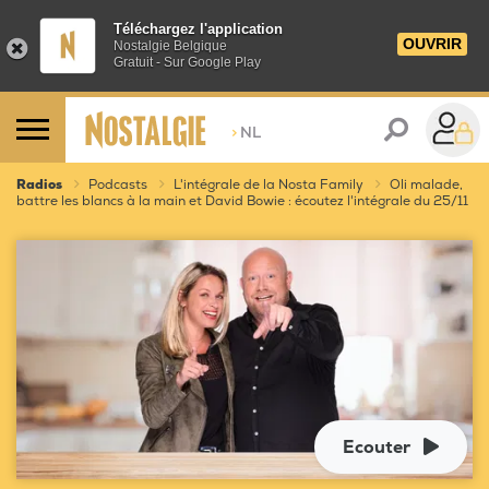
Téléchargez l'application
OUVRIR
Nostalgie Belgique
Gratuit - Sur Google Play
>
NL
Radios
Podcasts
L'intégrale de la Nosta Family
Oli malade,
battre les blancs à la main et David Bowie : écoutez l'intégrale du 25/11
Ecouter