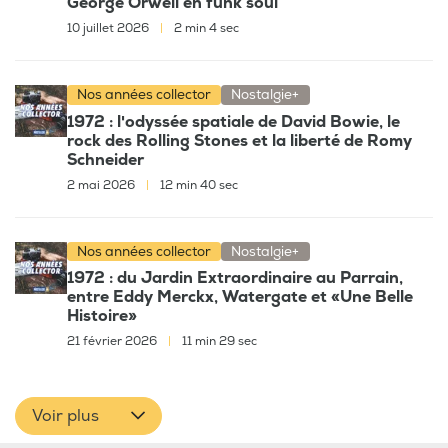
George Orwell en funk soul
10 juillet 2026
|
2 min 4 sec
Nos années collector
Nostalgie+
1972 : l'odyssée spatiale de David Bowie, le
rock des Rolling Stones et la liberté de Romy
Schneider
2 mai 2026
|
12 min 40 sec
Nos années collector
Nostalgie+
1972 : du Jardin Extraordinaire au Parrain,
entre Eddy Merckx, Watergate et «Une Belle
Histoire»
21 février 2026
|
11 min 29 sec
Voir plus