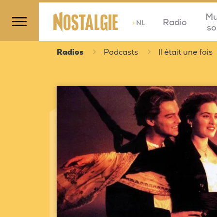
Mu
Radio
>
NL
so
Radios
Podcasts
Il était une fois