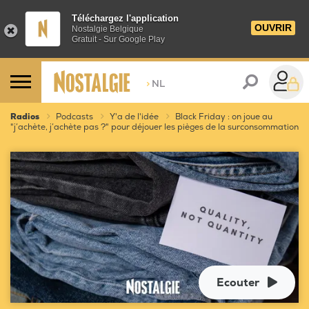
Téléchargez l'application
OUVRIR
Nostalgie Belgique
Gratuit - Sur Google Play
>
NL
Radios
Podcasts
Y'a de l'idée
Black Friday : on joue au
"j’achète, j’achète pas ?" pour déjouer les pièges de la surconsommation
Ecouter