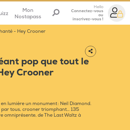
Hello
Mon
Connectez-vous
uizz
ou
Nostapass
inscrivez-vous !
chanté - Hey Crooner
éant pop que tout le
Hey Crooner
et en lumière un monument : Neil Diamond.
s par tous, crooner triomphant… 135
e omniprésente, de The Last Waltz à