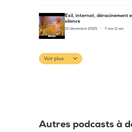
Exil, internat, déracinement e
silence
10 décembre 2025
|
7 min 11 sec
Voir plus
Autres podcasts à d