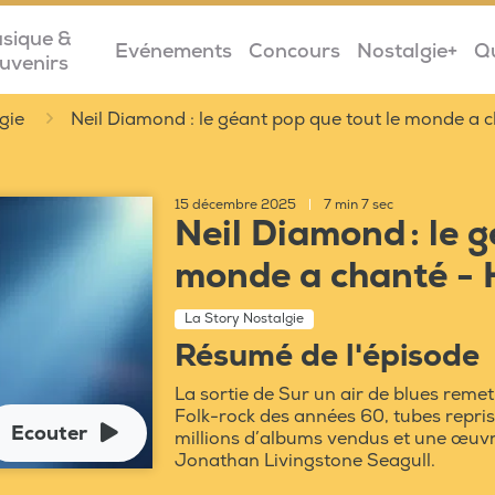
sique &
Evénements
Concours
Nostalgie+
Q
uvenirs
gie
Neil Diamond : le géant pop que tout le monde a 
15 décembre 2025
|
7 min 7 sec
Neil Diamond : le g
monde a chanté - 
La Story Nostalgie
Résumé de l'épisode
La sortie de Sur un air de blues rem
Folk-rock des années 60, tubes repri
Ecouter
millions d’albums vendus et une œuvr
Jonathan Livingstone Seagull.