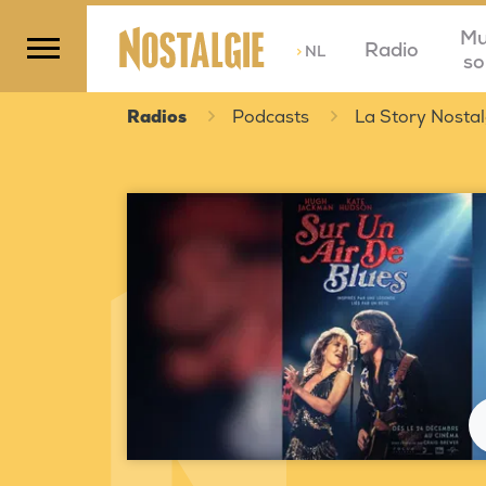
Mu
Radio
>
NL
so
Radios
Podcasts
La Story Nostal