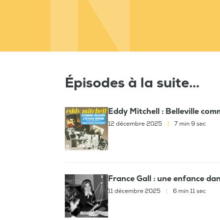
Épisodes à la suite...
Eddy Mitchell : Belleville co
12 décembre 2025
|
7 min 9 sec
France Gall : une enfance dan
11 décembre 2025
|
6 min 11 sec