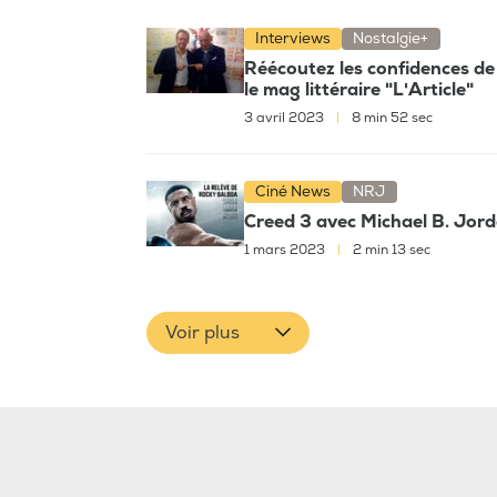
Interviews
Nostalgie+
Réécoutez les confidences de
le mag littéraire "L'Article"
3 avril 2023
|
8 min 52 sec
Ciné News
NRJ
Creed 3 avec Michael B. Jor
1 mars 2023
|
2 min 13 sec
Voir plus