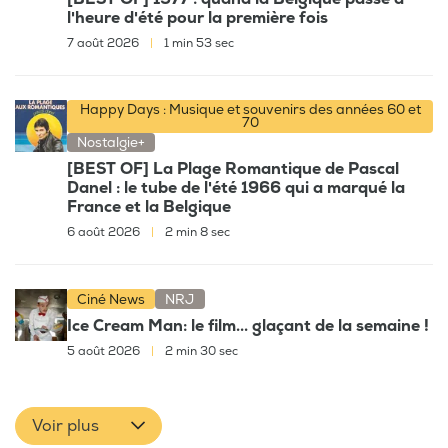
l'heure d'été pour la première fois
7 août 2026
|
1 min 53 sec
Happy Days : Musique et souvenirs des années 60 et
70
Nostalgie+
[BEST OF] La Plage Romantique de Pascal
Danel : le tube de l'été 1966 qui a marqué la
France et la Belgique
6 août 2026
|
2 min 8 sec
Ciné News
NRJ
Ice Cream Man: le film... glaçant de la semaine !
5 août 2026
|
2 min 30 sec
Voir plus