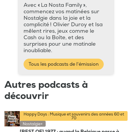
Avec « La Nosta Family »,
commencez vos matinées sur
Nostalgie dans la joie et la
complicité ! Olivier Duroy et Isa
mêlent rires, jeux comme le
Cash ou la Boîte, et des
surprises pour une matinale
inoubliable.
Tous les podcasts de l'émission
Autres podcasts à
découvrir
Happy Days : Musique et souvenirs des années 60 et
70
Nostalgie+
[BEST OF] 1977 : quand la Belgique passe à