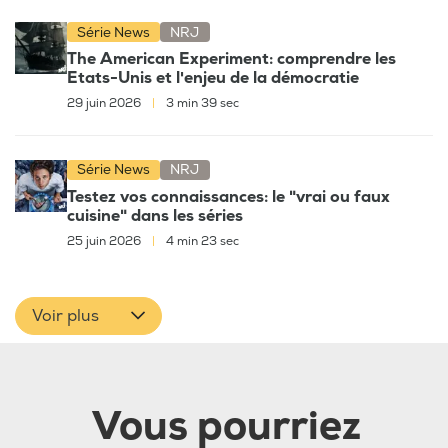
Série News
NRJ
The American Experiment: comprendre les
Etats-Unis et l'enjeu de la démocratie
29 juin 2026
|
3 min 39 sec
Série News
NRJ
Testez vos connaissances: le "vrai ou faux
cuisine" dans les séries
25 juin 2026
|
4 min 23 sec
Voir plus
Vous pourriez