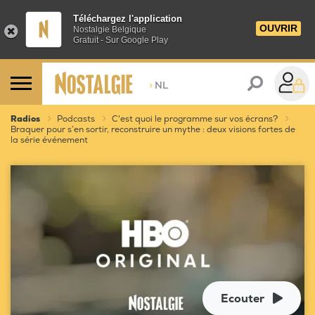
Téléchargez l'application
OUVRIR
Nostalgie Belgique
Gratuit - Sur Google Play
>
NL
Radios
Podcasts
C'est quoi le programme sur vos écrans?
Braquer pour s’en sortir, reconstruire un mythe : deux visions fortes de
la série événement
Ecouter