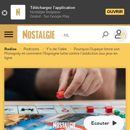
Téléchargez l'application
OUVRIR
Nostalgie Belgique
Gratuit - Sur Google Play
>
NL
Radios
Podcasts
Y'a de l'idée
Pourquoi Oupeye lance son
Monopoly et comment l'Espagne lutte contre l'addiction aux jeux en
ligne
Ecouter