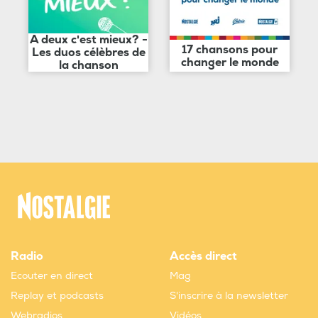
A deux c'est mieux? -
17 chansons pour
Les duos célèbres de
changer le monde
la chanson
Radio
Accès direct
Ecouter en direct
Mag
Replay et podcasts
S'inscrire à la newsletter
Webradios
Vidéos