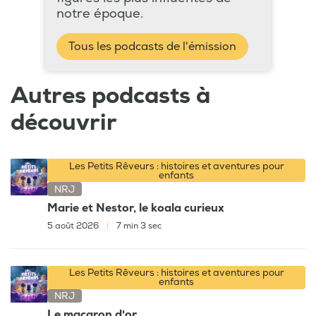
notre époque.
Tous les podcasts de l'émission
Autres podcasts à
découvrir
Les Petits Rêveurs : histoires et aventures pour
enfants
NRJ
Marie et Nestor, le koala curieux
5 août 2026
|
7 min 3 sec
Les Petits Rêveurs : histoires et aventures pour
enfants
NRJ
Le macaron d'or