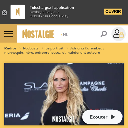
Téléchargez l'application
OUVRIR
Nostalgie Belgique
Gratuit - Sur Google Play
>
NL
Radios
Podcasts
Le portrait
Adriana Karembeu :
mannequin, mère, entrepreneuse… et maintenant auteure
Ecouter