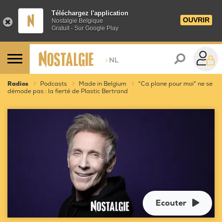
Téléchargez l'application
OUVRIR
Nostalgie Belgique
Gratuit - Sur Google Play
>
NL
Radios
Podcasts
Made in Belgium
"Ca plane pour moi" ne se
démode pas : la fierté de Plastic Bertrand
Ecouter