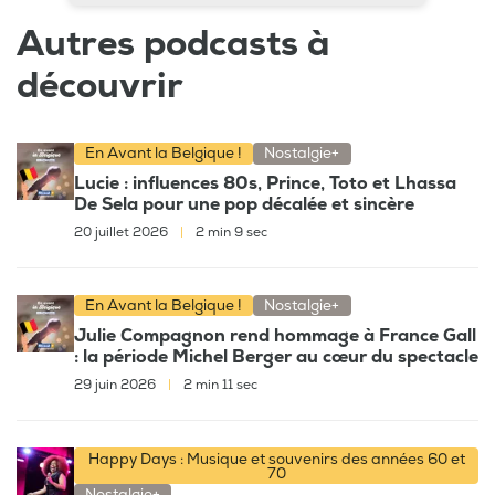
Autres podcasts à
découvrir
En Avant la Belgique !
Nostalgie+
Lucie : influences 80s, Prince, Toto et Lhassa
De Sela pour une pop décalée et sincère
20 juillet 2026
|
2 min 9 sec
En Avant la Belgique !
Nostalgie+
Julie Compagnon rend hommage à France Gall
: la période Michel Berger au cœur du spectacle
29 juin 2026
|
2 min 11 sec
Happy Days : Musique et souvenirs des années 60 et
70
Nostalgie+