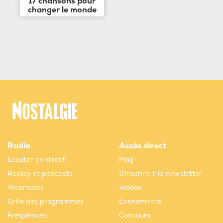
17 chansons pour
changer le monde
Radio
Accès direct
Ecouter en direct
Mag
Replay et podcasts
S'inscrire à la newsletter
Webradios
Vidéos
Grille des programmes
Evènements
Fréquences
Concours