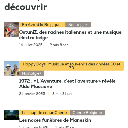
découvrir
En Avant la Belgique !
Nostalgie+
OstuniZ, des racines italiennes et une musique
électro belge
14 juillet 2025
|
2 min 8 sec
Happy Days : Musique et souvenirs des années 60 et
70
Nostalgie+
1972 : « L’Aventure, c’est l’aventure » révèle
Aldo Maccione
21 janvier 2025
|
3 min 31 sec
Le coup de coeur Chérie
Chérie Belgique
Les noces funèbres de Maneskin
1 novembre 2022
|
1 min 30 sec