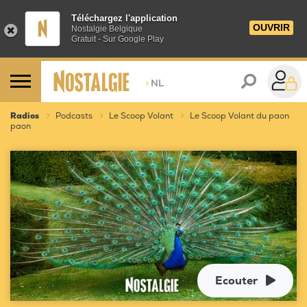
Téléchargez l'application
OUVRIR
Nostalgie Belgique
Gratuit - Sur Google Play
>
NL
Radios
Podcasts
Le Scoop Volant
Le Scoop Volant du paon
paon
Ecouter