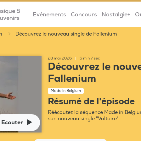
sique &
Evénements
Concours
Nostalgie+
Q
uvenirs
m
Découvrez le nouveau single de Fallenium
28 mai 2026
|
5 min 7 sec
Découvrez le nouve
Fallenium
Made in Belgium
Résumé de l'épisode
Réécoutez la séquence Made in Belgiu
son nouveau single "Voltaire".
Ecouter