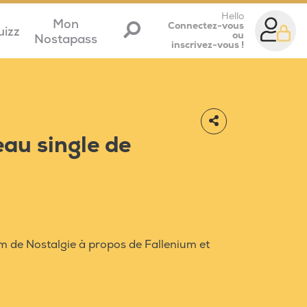
Hello
Mon
Connectez-vous
uizz
ou
Nostapass
inscrivez-vous !
au single de
m de Nostalgie à propos de Fallenium et