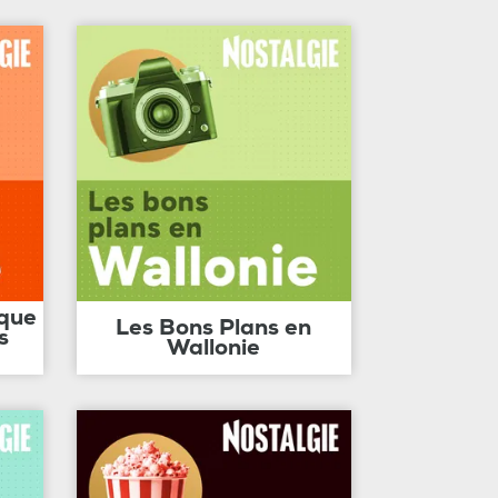
ique
Les Bons Plans en
s
Wallonie