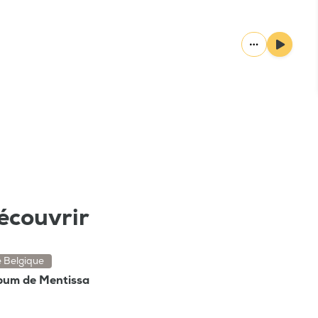
écouvrir
e Belgique
lbum de Mentissa