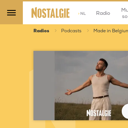
Mu
Radio
>
NL
so
Radios
Podcasts
Made in Belgiu