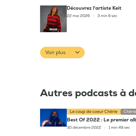
Découvrez l'artiste Keit
22 mai 2026
|
3 min 9 sec
Voir plus
Autres podcasts à d
Le coup de coeur Chérie
Chéri
Best Of 2022 : Le premier a
30 décembre 2022
|
1 min 49 sec