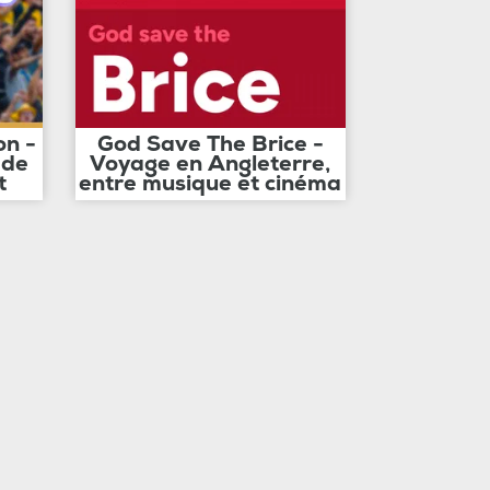
on -
God Save The Brice -
 de
Voyage en Angleterre,
t
entre musique et cinéma