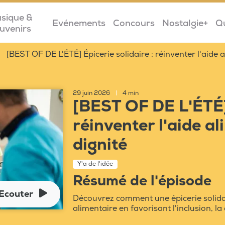
sique &
Evénements
Concours
Nostalgie+
Q
uvenirs
[BEST OF DE L'ÉTÉ] Épicerie solidaire : réinventer l'aide 
29 juin 2026
|
4 min
[BEST OF DE L'ÉTÉ] 
réinventer l'aide a
dignité
Y'a de l'idée
Résumé de l'épisode
Ecouter
Découvrez comment une épicerie solidair
alimentaire en favorisant l'inclusion, la d