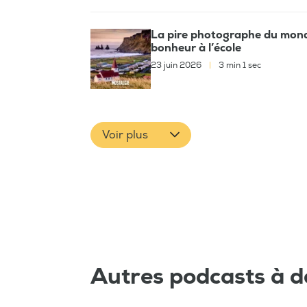
La pire photographe du monde
bonheur à l’école
23 juin 2026
|
3 min 1 sec
Voir plus
Autres podcasts à d