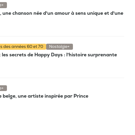
e+
", une chanson née d'un amour à sens unique et d'une
rs des années 60 et 70
Nostalgie+
t les secrets de Happy Days : l'histoire surprenante
e+
e belge, une artiste inspirée par Prince