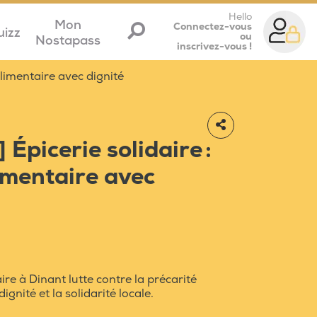
Hello
Mon
Connectez-vous
uizz
ou
Nostapass
inscrivez-vous !
alimentaire avec dignité
Épicerie solidaire :
limentaire avec
e à Dinant lutte contre la précarité
ignité et la solidarité locale.