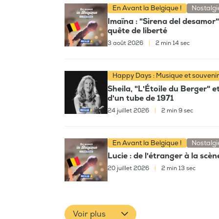
En Avant la Belgique !
Nostalgi
Imaïna : "Sirena del desamor
quête de liberté
3 août 2026
|
2 min 14 sec
Happy Days : Musique et souveni
Sheila, "L'Étoile du Berger" e
d'un tube de 1971
24 juillet 2026
|
2 min 9 sec
En Avant la Belgique !
Nostalgi
Lucie : de l'étranger à la scèn
20 juillet 2026
|
2 min 13 sec
Voir plus