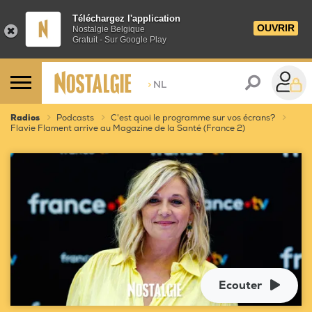
Téléchargez l'application
OUVRIR
Nostalgie Belgique
Gratuit - Sur Google Play
>
NL
Radios
Podcasts
C'est quoi le programme sur vos écrans?
Flavie Flament arrive au Magazine de la Santé (France 2)
Ecouter