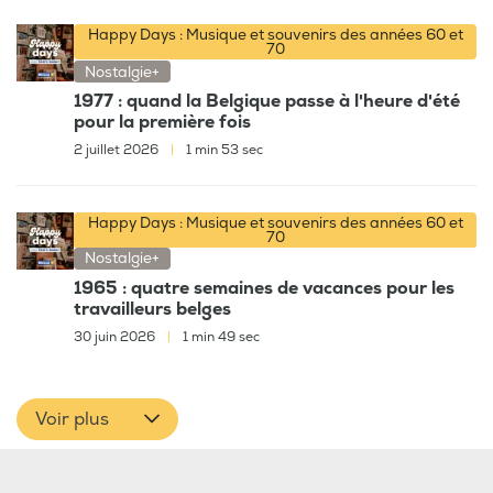
Happy Days : Musique et souvenirs des années 60 et
70
Nostalgie+
1977 : quand la Belgique passe à l'heure d'été
pour la première fois
2 juillet 2026
|
1 min 53 sec
Happy Days : Musique et souvenirs des années 60 et
70
Nostalgie+
1965 : quatre semaines de vacances pour les
travailleurs belges
30 juin 2026
|
1 min 49 sec
Voir plus