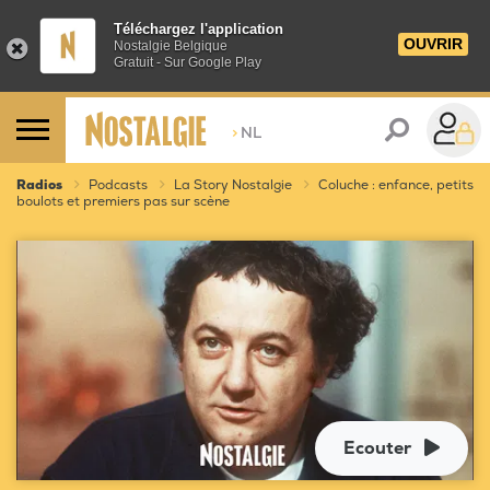
Téléchargez l'application
OUVRIR
Nostalgie Belgique
Gratuit - Sur Google Play
>
NL
Radios
Podcasts
La Story Nostalgie
Coluche : enfance, petits
boulots et premiers pas sur scène
Ecouter