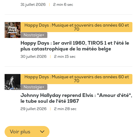
31 juillet 2026
|
2 min 6 sec
Happy Days : Musique et souvenirs des années 60 et
70
Nostalgie+
Happy Days : 1er avril 1960, TIROS 1 et l'été le
plus catastrophique de la météo belge
30 juillet 2026
|
2 min 15 sec
Happy Days : Musique et souvenirs des années 60 et
70
Nostalgie+
Johnny Hallyday reprend Elvis : "Amour d'été",
le tube soul de l'été 1967
29 juillet 2026
|
2 min 28 sec
Voir plus