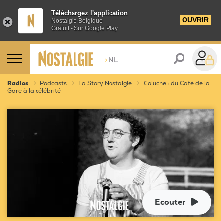
Téléchargez l'application
OUVRIR
Nostalgie Belgique
Gratuit - Sur Google Play
>
NL
Radios
Podcasts
La Story Nostalgie
Coluche : du Café de la
Gare à la célébrité
Ecouter