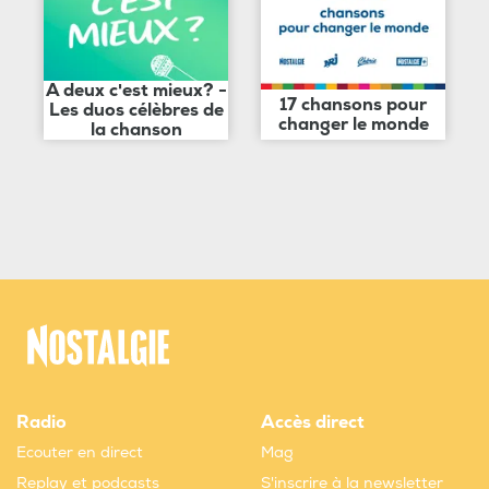
A deux c'est mieux? -
17 chansons pour
Les duos célèbres de
changer le monde
la chanson
Radio
Accès direct
Ecouter en direct
Mag
Replay et podcasts
S'inscrire à la newsletter