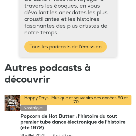
travers les époques, en vous
dévoilant les anecdotes les plus
croustillantes et les histoires
fascinantes des plus artistes de
notre temps.
Tous les podcasts de l'émission
Autres podcasts à
découvrir
Happy Days : Musique et souvenirs des années 60 et
70
Nostalgie+
Popcorn de Hot Butter : l'histoire du tout
premier tube dance électronique de l'histoire
(été 1972)
31 juillet 2026
|
2 min 6 sec