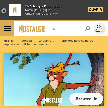
Téléchargez l'application
OUVRIR
Nostalgie Belgique
Gratuit - Sur Google Play
>
NL
Radios
Podcasts
Le portrait
Robin des Bois, ce héros
légendaire, justicier des pauvres !
Ecouter