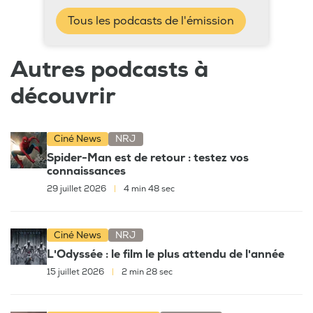
Tous les podcasts de l'émission
Autres podcasts à
découvrir
Ciné News
NRJ
Spider-Man est de retour : testez vos
connaissances
29 juillet 2026
|
4 min 48 sec
Ciné News
NRJ
L'Odyssée : le film le plus attendu de l'année
15 juillet 2026
|
2 min 28 sec