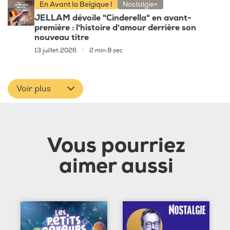
En Avant la Belgique !
Nostalgie+
JELLAM dévoile "Cinderella" en avant-
première : l'histoire d'amour derrière son
nouveau titre
13 juillet 2026
|
2 min 8 sec
Voir plus
Vous pourriez
aimer aussi