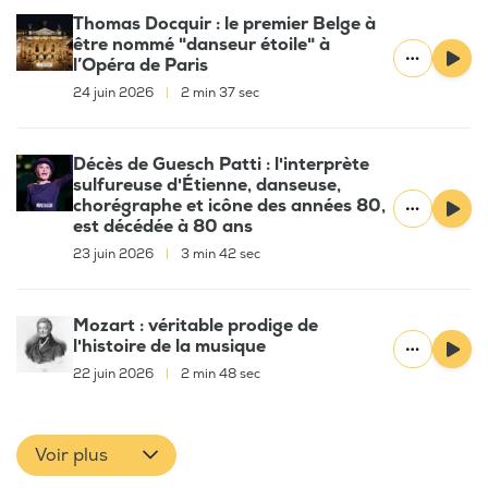
Thomas Docquir : le premier Belge à
être nommé "danseur étoile" à
l’Opéra de Paris
24 juin 2026
|
2 min 37 sec
Décès de Guesch Patti : l'interprète
sulfureuse d'Étienne, danseuse,
chorégraphe et icône des années 80,
est décédée à 80 ans
23 juin 2026
|
3 min 42 sec
Mozart : véritable prodige de
l'histoire de la musique
22 juin 2026
|
2 min 48 sec
Voir plus