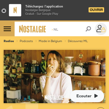
Téléchargez l'application
OUVRIR
Nostalgie Belgique
Gratuit - Sur Google Play
>
NL
Radios
Podcasts
Made in Belgium
Découvrez ML
Ecouter