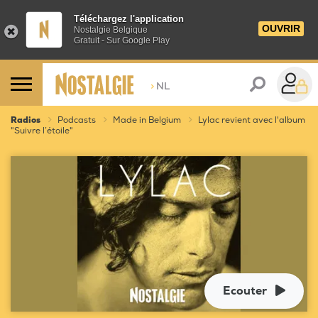
Téléchargez l'application
OUVRIR
Nostalgie Belgique
Gratuit - Sur Google Play
>
NL
Radios
Podcasts
Made in Belgium
Lylac revient avec l'album
"Suivre l’étoile"
Ecouter