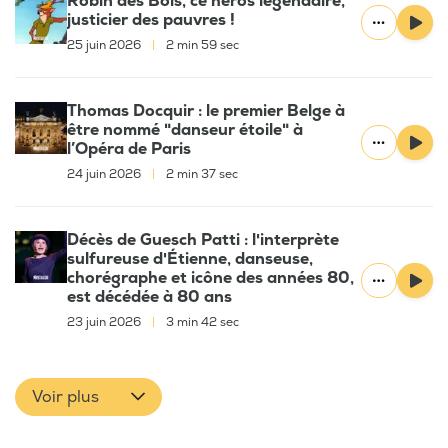
Robin des Bois, ce héros légendaire,
justicier des pauvres !
25 juin 2026
|
2 min 59 sec
Thomas Docquir : le premier Belge à
être nommé "danseur étoile" à
l’Opéra de Paris
24 juin 2026
|
2 min 37 sec
Décès de Guesch Patti : l'interprète
sulfureuse d'Étienne, danseuse,
chorégraphe et icône des années 80,
est décédée à 80 ans
23 juin 2026
|
3 min 42 sec
Voir plus