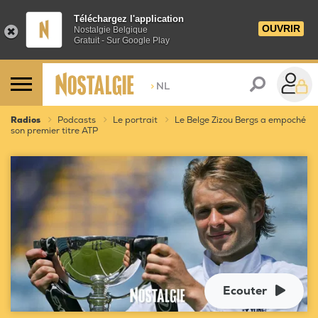
Téléchargez l'application
OUVRIR
Nostalgie Belgique
Gratuit - Sur Google Play
>
NL
Radios
Podcasts
Le portrait
Le Belge Zizou Bergs a empoché
son premier titre ATP
Ecouter