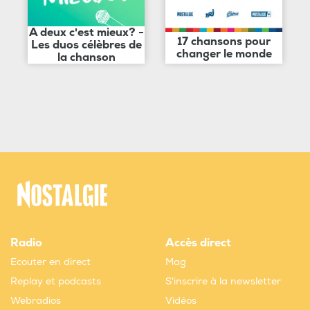
A deux c'est mieux? -
17 chansons pour
Les duos célèbres de
changer le monde
la chanson
Radio
Accès direct
Ecouter en direct
Mag
Replay et podcasts
S'inscrire à la newsletter
Webradios
Vidéos