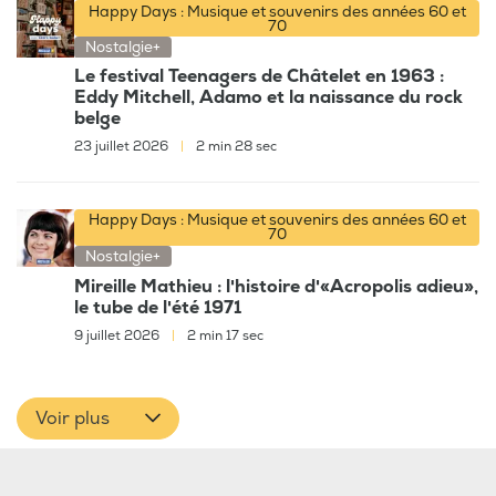
Happy Days : Musique et souvenirs des années 60 et
70
Nostalgie+
Le festival Teenagers de Châtelet en 1963 :
Eddy Mitchell, Adamo et la naissance du rock
belge
23 juillet 2026
|
2 min 28 sec
Happy Days : Musique et souvenirs des années 60 et
70
Nostalgie+
Mireille Mathieu : l'histoire d'«Acropolis adieu»,
le tube de l'été 1971
9 juillet 2026
|
2 min 17 sec
Voir plus