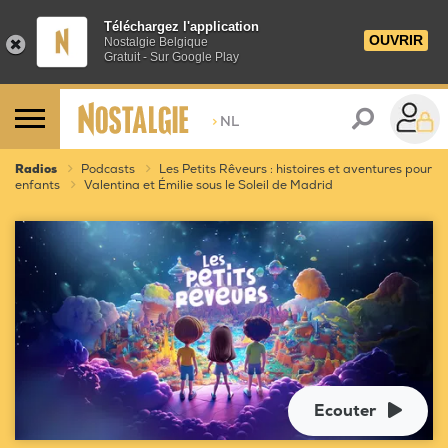
Téléchargez l'application
OUVRIR
Nostalgie Belgique
Gratuit - Sur Google Play
>
NL
Radios
Podcasts
Les Petits Rêveurs : histoires et aventures pour
enfants
Valentina et Émilie sous le Soleil de Madrid
Ecouter