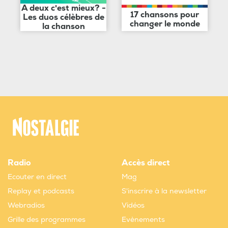
A deux c'est mieux? -
17 chansons pour
Les duos célèbres de
changer le monde
la chanson
Radio
Accès direct
Ecouter en direct
Mag
Replay et podcasts
S'inscrire à la newsletter
Webradios
Vidéos
Grille des programmes
Evènements