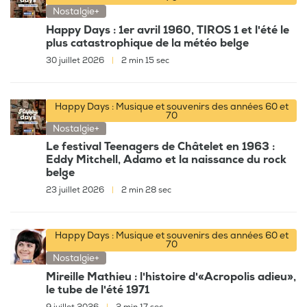
Nostalgie+
Happy Days : 1er avril 1960, TIROS 1 et l'été le
plus catastrophique de la météo belge
30 juillet 2026
|
2 min 15 sec
Happy Days : Musique et souvenirs des années 60 et
70
Nostalgie+
Le festival Teenagers de Châtelet en 1963 :
Eddy Mitchell, Adamo et la naissance du rock
belge
23 juillet 2026
|
2 min 28 sec
Happy Days : Musique et souvenirs des années 60 et
70
Nostalgie+
Mireille Mathieu : l'histoire d'«Acropolis adieu»,
le tube de l'été 1971