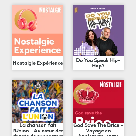
Do You Speak Hip-
Nostalgie Expérience
Hop?
La chanson fait
God Save The Brice -
l'Union - Au cœur des
Voyage en