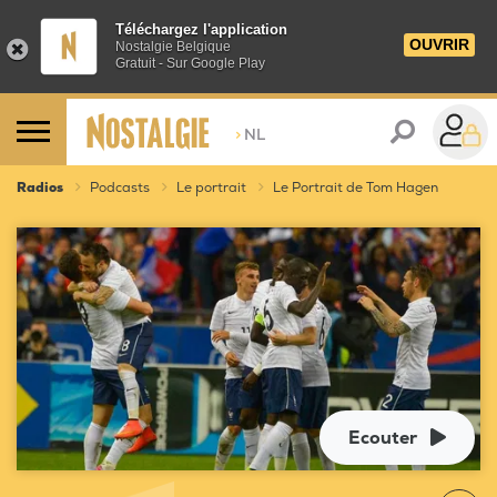
Téléchargez l'application
OUVRIR
Nostalgie Belgique
Gratuit - Sur Google Play
>
NL
Radios
Podcasts
Le portrait
Le Portrait de Tom Hagen
Ecouter