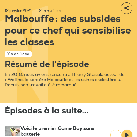
12 janvier 2021
|
2 min 54 sec
Malbouffe : des subsides
pour ce chef qui sensibilise
les classes
Y'a de l'idée
Résumé de l'épisode
En 2018, nous avions rencontré Thierry Stasiuk, auteur de
« Wallino, la sorcière Malbouffe et les usines cholestérol ».
Depuis, son travail a été remarqué...
Épisodes à la suite...
Voici le premier Game Boy sans
batterie