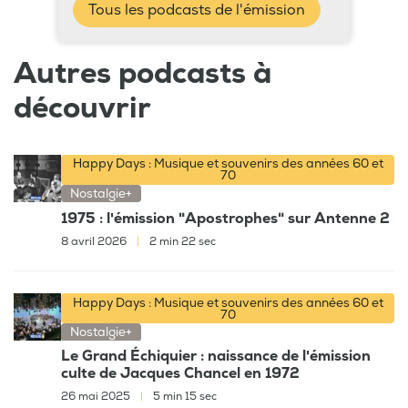
Tous les podcasts de l'émission
Autres podcasts à
découvrir
Happy Days : Musique et souvenirs des années 60 et
70
Nostalgie+
1975 : l'émission "Apostrophes" sur Antenne 2
8 avril 2026
|
2 min 22 sec
Happy Days : Musique et souvenirs des années 60 et
70
Nostalgie+
Le Grand Échiquier : naissance de l'émission
culte de Jacques Chancel en 1972
26 mai 2025
|
5 min 15 sec