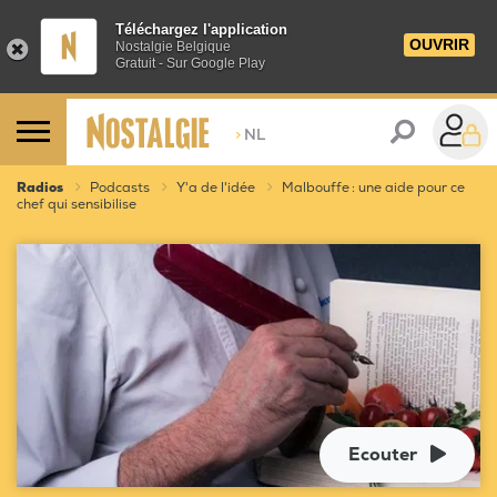
Téléchargez l'application
OUVRIR
Nostalgie Belgique
Gratuit - Sur Google Play
>
NL
Radios
Podcasts
Y'a de l'idée
Malbouffe : une aide pour ce
chef qui sensibilise
Ecouter