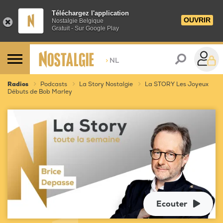
Téléchargez l'application
OUVRIR
Nostalgie Belgique
Gratuit - Sur Google Play
>
NL
Radios
Podcasts
La Story Nostalgie
La STORY Les Joyeux
Débuts de Bob Marley
Ecouter