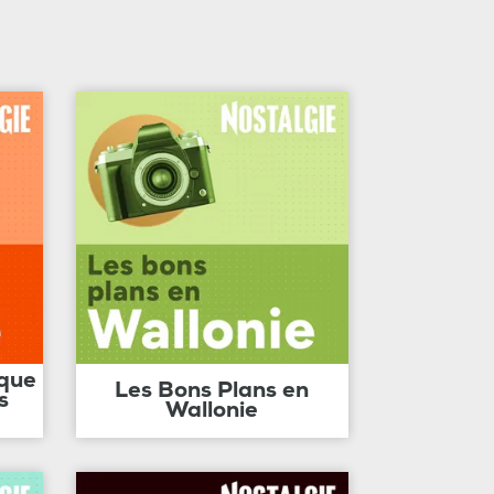
ique
Les Bons Plans en
s
Wallonie