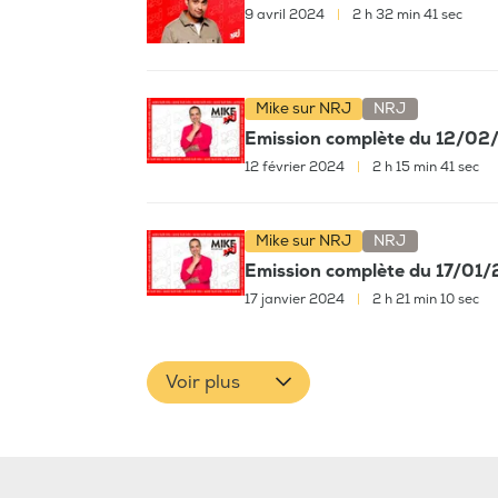
9 avril 2024
|
2 h 32 min 41 sec
Mike sur NRJ
NRJ
Emission complète du 12/0
12 février 2024
|
2 h 15 min 41 sec
Mike sur NRJ
NRJ
Emission complète du 17/01
17 janvier 2024
|
2 h 21 min 10 sec
Voir plus