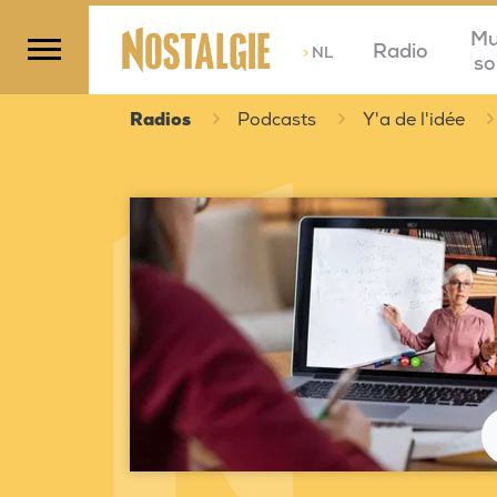
Mu
Radio
>
NL
so
Radios
Podcasts
Y'a de l'idée