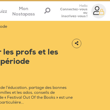
Hello
Mon
Connectez-vous
uizz
ou
Nostapass
inscrivez-vous !
iode
 les profs et les
 période
 de l'éducation, partage des bonnes
milles et les ados, conseils de
 « Festival Out Of the Books » est une
articulière...