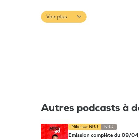
Voir plus
Autres podcasts à d
Mike sur NRJ
NRJ
Emission complète du 09/0