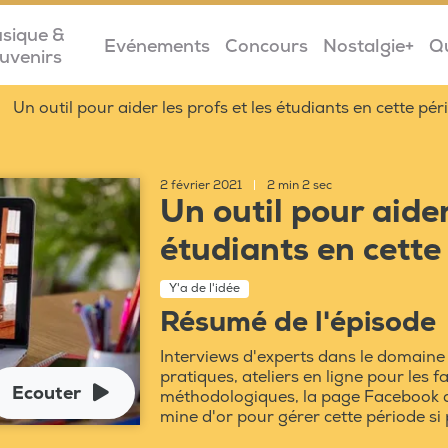
sique &
Evénements
Concours
Nostalgie+
Q
uvenirs
Un outil pour aider les profs et les étudiants en cette pér
2 février 2021
|
2 min 2 sec
Un outil pour aider
étudiants en cette
Y'a de l'idée
Résumé de l'épisode
Interviews d'experts dans le domaine
pratiques, ateliers en ligne pour les fa
Ecouter
méthodologiques, la page Facebook de
mine d'or pour gérer cette période si p