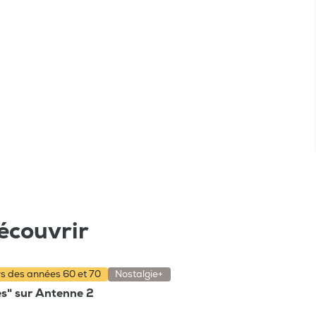
écouvrir
rs des années 60 et 70
Nostalgie+
es" sur Antenne 2