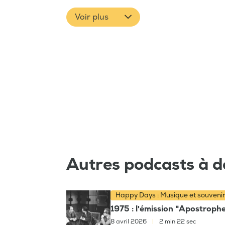
Voir plus
Autres podcasts à d
Happy Days : Musique et souveni
1975 : l'émission "Apostroph
8 avril 2026
|
2 min 22 sec