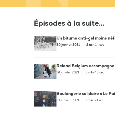
Épisodes à la suite...
Un bitume anti-gel moins néfa
20 janvier 2021
|
2 min 14 sec
Reload Belgium accompagne le
19 janvier 2021
|
3 min 43 sec
Boulangerie solidaire « Le Pain
18 janvier 2021
|
1 min 50 sec