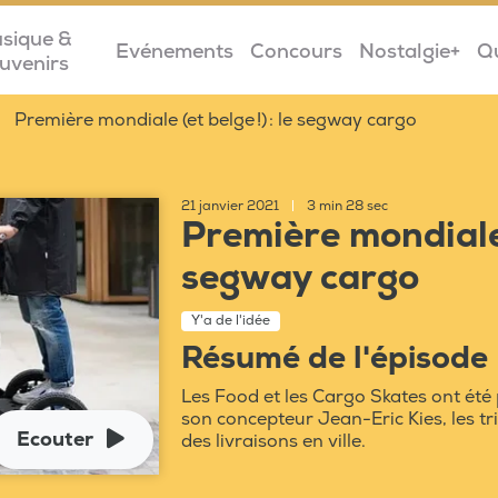
sique &
Evénements
Concours
Nostalgie+
Q
uvenirs
Première mondiale (et belge !) : le segway cargo
21 janvier 2021
|
3 min 28 sec
Première mondiale (
segway cargo
Y'a de l'idée
Résumé de l'épisode
Les Food et les Cargo Skates ont été p
son concepteur Jean-Eric Kies, les tri
Ecouter
des livraisons en ville.