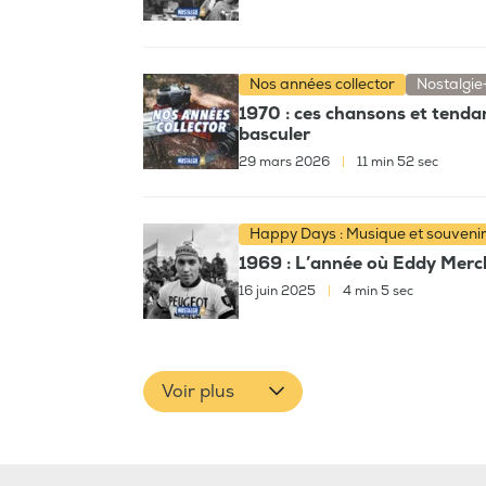
Nos années collector
Nostalgie
1970 : ces chansons et tenda
basculer
29 mars 2026
|
11 min 52 sec
Happy Days : Musique et souveni
1969 : L’année où Eddy Merck
16 juin 2025
|
4 min 5 sec
Voir plus