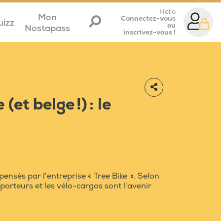
Hello
Mon
Connectez-vous
uizz
ou
Nostapass
inscrivez-vous !
et belge !) : le
ensés par l'entreprise « Tree Bike ». Selon
porteurs et les vélo-cargos sont l'avenir