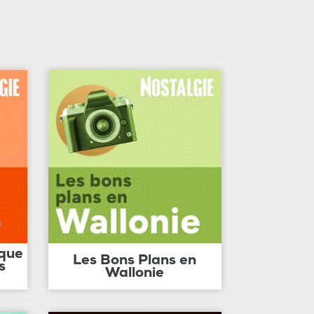
ique
Les Bons Plans en
s
Wallonie