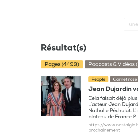
Résultat(s)
Pages (4499)
Podcasts & Vidéos 
People
Carnet rose
Jean Dujardin va
Cela faisait déjà plu
L’acteur Jean Dujard
Nathalie Péchalat. L
plateau de France 2
https://www.nostalgie.
prochainement