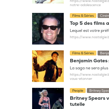
https://www.nostalgie.
notre-adolescence
Films & Séries
Ciné
Top 5 des films 
Lequel est votre préf
https://www.nostalgie.
Films & Séries
Benj
Benjamin Gates :
La saga ne sera plus
https://www.nostalgie.
vous-etonner
People
Britney Spea
Britney Spears v
tutelle