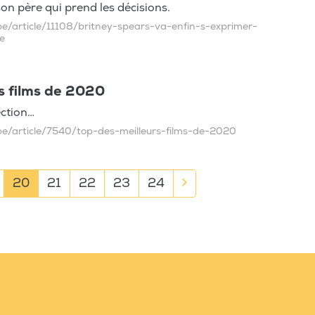
son père qui prend les décisions.
be/article/11108/britney-spears-va-enfin-s-exprimer-
e
s films de 2020
ection…
be/article/7540/top-des-meilleurs-films-de-2020
20
21
22
23
24