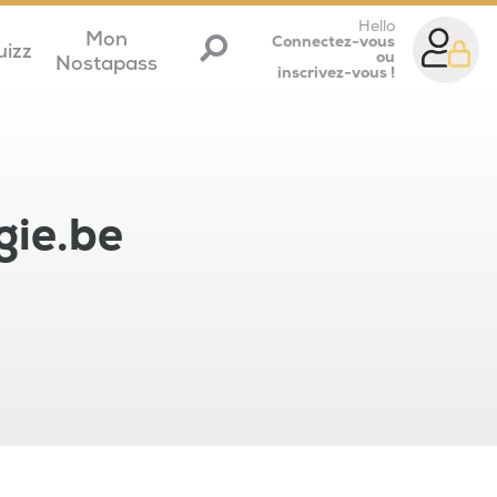
Hello
Mon
Connectez-vous
uizz
ou
Nostapass
inscrivez-vous !
gie.be