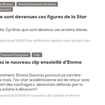
ia Brown
Emma Daumas (Artiste)
mission)
 sont devenues ces figures de la Star
e, Cynthia, que sont devenus ces anciens élèves
be/article/10090/les-differents-destins-des-anciens-de-
Chanson française
Clip
z le nouveau clip ensoleillé d’Emma
ûrement, Emma Daumas poursuit sa carrière
s mois, l’ex-star académicienne est de retour avec
'art des naufrages », désormais défendu par la
 solaire à découvrir !
be/article/10974/le-nouveau-clip-solaire-d-emma-