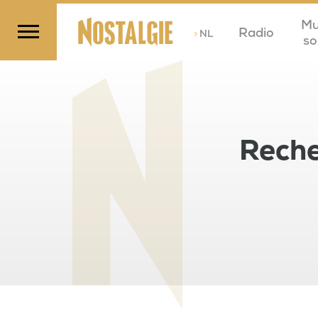
Mu
Radio
>
NL
so
Reche