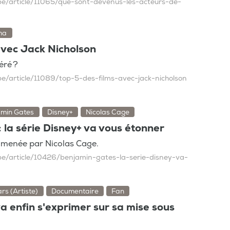
be/article/11065/que-sont-devenus-les-acteurs-de-
ma
avec Jack Nicholson
éré ?
be/article/11089/top-5-des-films-avec-jack-nicholson
amin Gates
Disney+
Nicolas Cage
 la série Disney+ va vous étonner
 menée par Nicolas Cage.
be/article/10426/benjamin-gates-la-serie-disney-va-
rs (Artiste)
Documentaire
Fan
a enfin s'exprimer sur sa mise sous