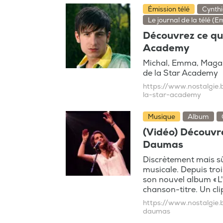
Émission télé
Cynth
Le journal de la télé (E
Découvrez ce que
Academy
Michal, Emma, Magali
de la Star Academy
https://www.nostalgie.
la-star-academy
Musique
Album
(Vidéo) Découvre
Daumas
Discrètement mais s
musicale. Depuis troi
son nouvel album « L
chanson-titre. Un clip
https://www.nostalgie.
daumas