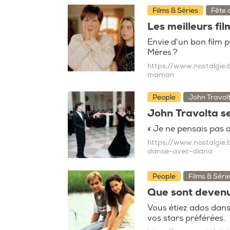
Films & Séries
Fête 
Les meilleurs fi
Envie d'un bon film 
Mères ?
https://www.nostalgie.b
maman
People
John Travolt
John Travolta s
« Je ne pensais pas 
https://www.nostalgie.
danse-avec-diana
People
Films & Séri
Que sont devenu
Vous étiez ados dan
vos stars préférées.