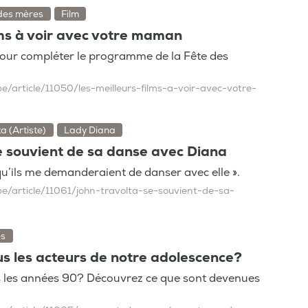
des mères
Film
lms à voir avec votre maman
pour compléter le programme de la Fête des
e/article/11050/les-meilleurs-films-a-voir-avec-votre-
a (Artiste)
Lady Diana
e souvient de sa danse avec Diana
qu’ils me demanderaient de danser avec elle ».
be/article/11061/john-travolta-se-souvient-de-sa-
es
s les acteurs de notre adolescence?
s les années 90? Découvrez ce que sont devenues