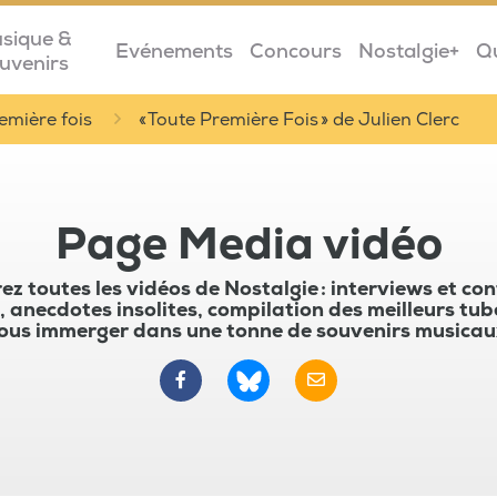
sique &
Evénements
Concours
Nostalgie+
Q
uvenirs
emière fois
« Toute Première Fois » de Julien Clerc
Page Media vidéo
z toutes les vidéos de Nostalgie : interviews et co
, anecdotes insolites, compilation des meilleurs tub
ous immerger dans une tonne de souvenirs musicau