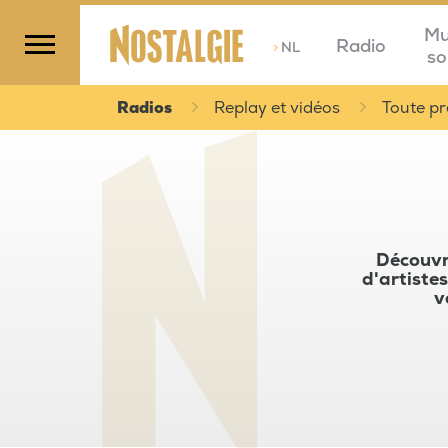
Mu
Radio
>
NL
so
Radios
Replay et vidéos
Toute pr
Découvre
d'artistes
v