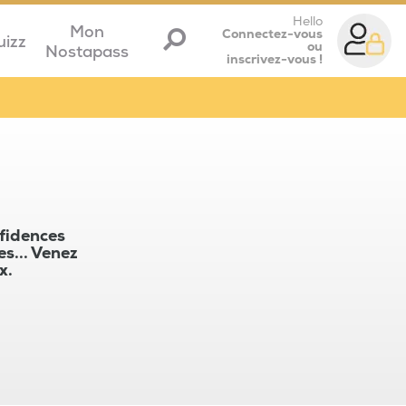
Hello
Mon
Connectez-vous
uizz
ou
Nostapass
inscrivez-vous !
nfidences
es... Venez
x.