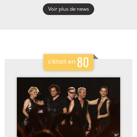
Voir plus de news
80
c'était en