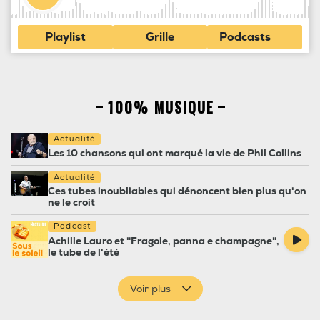
Playlist
Grille
Podcasts
100% MUSIQUE
Actualité
Les 10 chansons qui ont marqué la vie de Phil Collins
Actualité
Ces tubes inoubliables qui dénoncent bien plus qu'on
ne le croit
Podcast
Achille Lauro et "Fragole, panna e champagne",
le tube de l'été
Voir plus