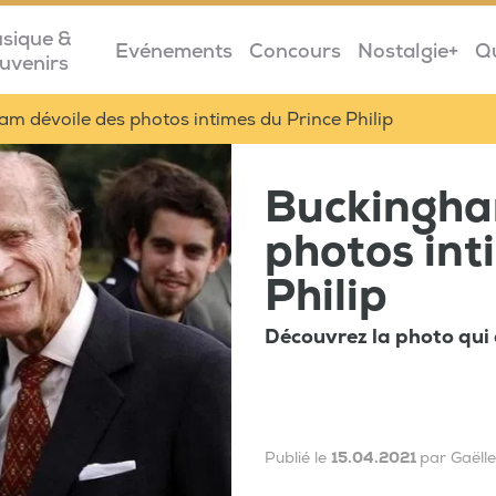
sique &
Evénements
Concours
Nostalgie+
Q
uvenirs
m dévoile des photos intimes du Prince Philip
Buckingha
photos int
Philip
Découvrez la photo qui 
Publié le
15.04.2021
par Gaëll