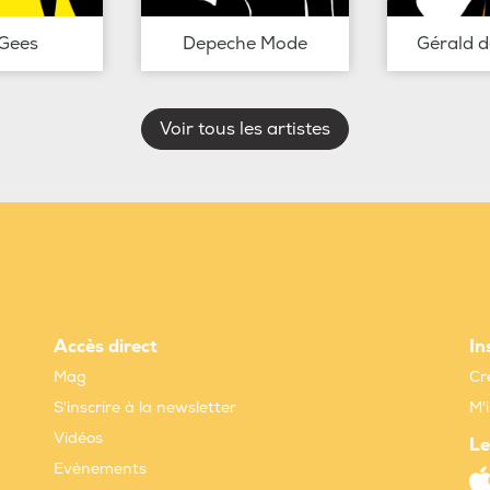
Gees
Depeche Mode
Gérald 
Voir tous les artistes
Accès direct
In
Mag
Cr
S'inscrire à la newsletter
M'
Vidéos
Le
Evènements