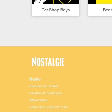
Pet Shop Boys
Bee 
Radio
Ecouter en direct
Replay et podcasts
Webradios
Grille des programmes