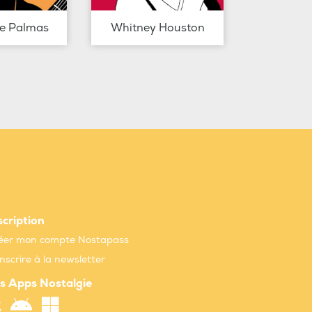
de Palmas
Whitney Houston
scription
éer mon compte Nostapass
inscrire à la newsletter
s Apps Nostalgie