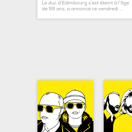
Le duc d’Edimbourg s’est éteint à l’âge
de 99 ans, a annoncé ce vendredi ...