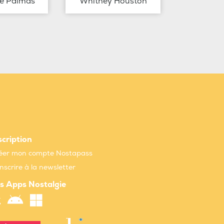
de Palmas
Whitney Houston
scription
éer mon compte Nostapass
inscrire à la newsletter
s Apps Nostalgie