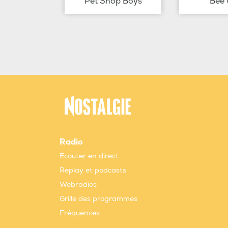
Pet Shop Boys
Bee 
Radio
Ecouter en direct
Replay et podcasts
Webradios
Grille des programmes
Fréquences