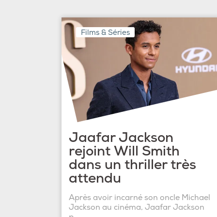
Films & Séries
Jaafar Jackson
rejoint Will Smith
dans un thriller très
attendu
Après avoir incarné son oncle Michael
Jackson au cinéma, Jaafar Jackson
p...