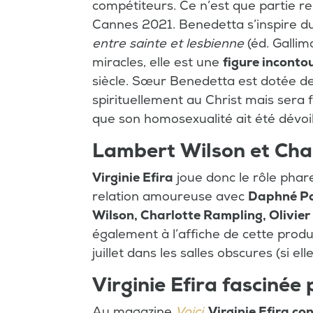
compétiteurs. Ce n’est que partie rem
Cannes 2021. Benedetta s’inspire du
entre sainte et lesbienne
(éd. Galli
miracles, elle est une
figure inconto
siècle. Sœur Benedetta est dotée de 
spirituellement au Christ mais sera
que son homosexualité ait été dévoi
Lambert Wilson et Cha
Virginie Efira
joue donc le rôle phare
relation amoureuse avec
Daphné P
Wilson, Charlotte Rampling, Olivier
également à l’affiche de cette prod
juillet dans les salles obscures (si el
Virginie Efira fascinée
Au magazine
Voici
,
Virginie Efira con