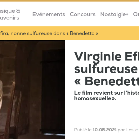
sique &
Evénements
Concours
Nostalgie+
Q
uvenirs
Efira, nonne sulfureuse dans « Benedetta »
Virginie Ef
sulfureuse
« Benedet
Le film revient sur l’his
homosexuelle ».
Publié le
10.05.2021
par Lesli