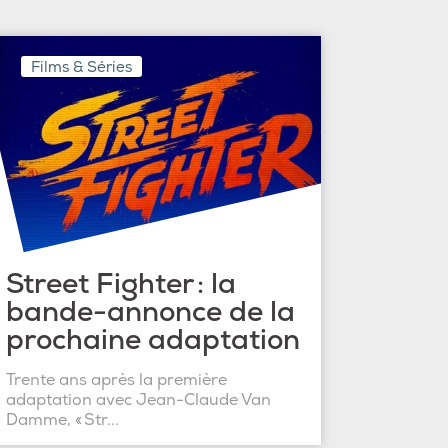
Films & Séries
Street Fighter : la
bande-annonce de la
prochaine adaptation
Trente ans après la première
adaptation avec Jean-Claude Van
Damme, « Str...