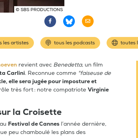
© SBS PRODUCTIONS
 les artistes
tous les podcasts
toutes 
hoeven
revient avec
Benedetta
, un film
a Carlini
. Reconnue comme
"faiseuse de
le, elle sera jugée pour imposture et
rôle très fort : notre compatriote
Virginie
sur la Croisette
 au
Festival de Cannes
l’année dernière,
ue peu chamboulé les plans des