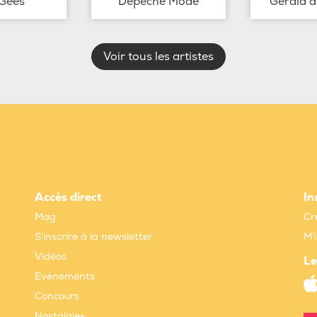
Gees
Depeche Mode
Gérald 
Voir tous les artistes
Accès direct
In
Mag
Cr
S'inscrire à la newsletter
M'
Vidéos
Le
Evènements
Concours
Nostalgie+