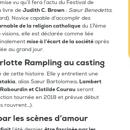
ise vu qu’il fera l’actu du Festival de
 livre de
Judith C. Brown
:
Sœur Benedetta,
mard). Novice capable d’accomplir des
urnable de la religion catholique
du 17ème
visions, elle est déclarée comme liée
 finalement
mise à l’écart de la société
après
lée au grand jour.
rlotte Rampling au casting
 de cette histoire. Elle y entretient une
atakia
, alias Sœur Bartolomea
. Lambert
 Rabourdin et Clotilde Courau
seront
uction tournée en 2018 et prévue début
les rouvrent…).
 par les scènes d’amour
fiait
l’été dernier
être fascinée par les