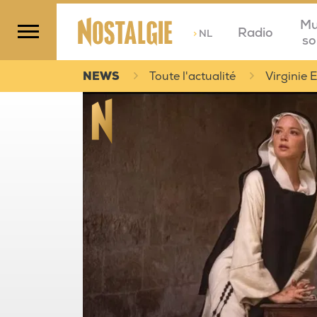
Mu
Radio
>
NL
so
NEWS
Toute l'actualité
Virginie 