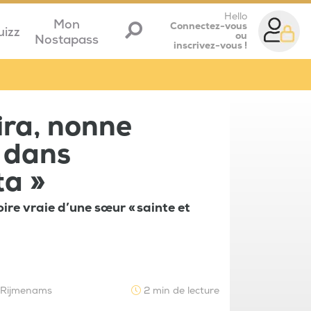
Hello
Mon
Connectez-vous
uizz
ou
Nostapass
inscrivez-vous !
ira, nonne
 dans
ta »
toire vraie d’une sœur « sainte et
e Rijmenams
2 min de lecture