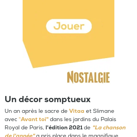
Un décor somptueux
Un an après le sacre de
Vitaa
et Slimane
avec
"
Avant toi"
dans les jardins du Palais
Royal de Paris,
l'édition 2021
de
"La chanson
de l'année"
a pris place dans le magnifique