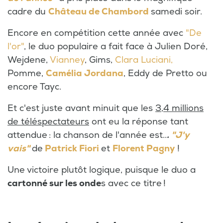
cadre du
Château de Chambord
samedi soir.
Encore en compétition cette année avec
"De
l'or"
, le duo populaire a fait face à Julien Doré,
Wejdene,
Vianney
, Gims,
Clara Luciani,
Pomme,
Camélia Jordana
, Eddy de Pretto ou
encore Tayc.
Et c'est juste avant minuit que les
3,4 millions
de téléspectateurs
ont eu la réponse tant
attendue : la chanson de l'année est..
.
"J'y
vais"
de
Patrick Fiori
et
Florent Pagny
!
Une victoire plutôt logique, puisque le duo a
cartonné sur les onde
s avec ce titre !