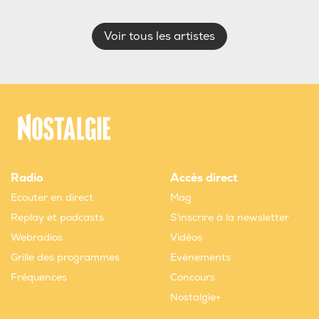
Voir tous les artistes
Radio
Accès direct
Ecouter en direct
Mag
Replay et podcasts
S'inscrire à la newsletter
Webradios
Vidéos
Grille des programmes
Evènements
Fréquences
Concours
Nostalgie+