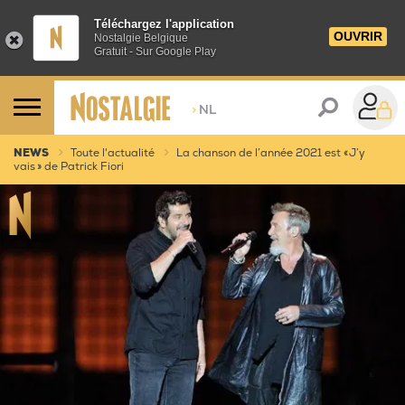
Téléchargez l'application
OUVRIR
Nostalgie Belgique
Gratuit - Sur Google Play
>
NL
NEWS
Toute l'actualité
La chanson de l’année 2021 est « J’y
vais » de Patrick Fiori