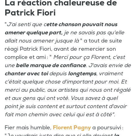
La réaction chaleureuse de
Patrick Fiori
"
J'ai senti que c
ette chanson pouvait nous
amener quelque part,
je ne savais pas qu'elle
allait nous amener jusque là
" a tout de suite
réagi Patrick Fiori, avant de remercier son
complice et ami : "
Merci pour ça Florent, c'est
une
belle marque de confiance
. J'avais envie de
chanter avec toi
depuis
longtemps
, vraiment
c'était quelque chose d'important pour moi. Et
merci au public, aux artistes qui nous ont régalé
et aux gens qui ont voté. Vous savez à quel
point je suis content et surtout content d'avoir
fait mon chemin avec celui qui est à côté"
.
Fier mais humble,
Florent Pagny
a poursuivi :
"J
e voudrais juste dire que si elle devient
la